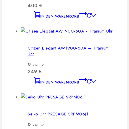
400
€
IN DEN WARENKORB
Citizen Elegant AW1900-50A – Titanium
Uhr
0
von 5
249
€
IN DEN WARENKORB
Seiko Uhr PRESAGE SRPM06J1
0
von 5