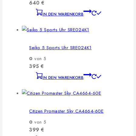
640
€
IN DEN WARENKORB
Seiko 5 Sports Uhr SRE024K1
0
von 5
395
€
IN DEN WARENKORB
Citizen Promaster Sky CA4664-60E
0
von 5
399
€