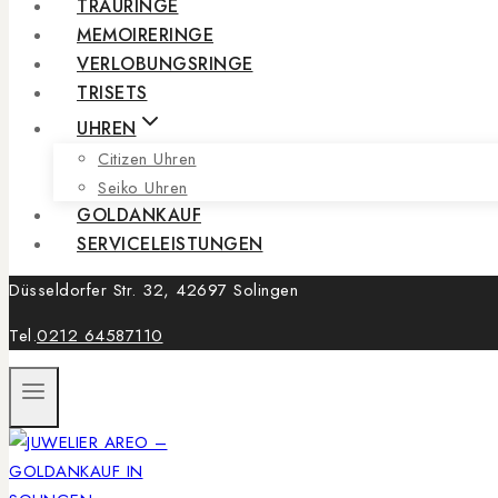
TRAURINGE
MEMOIRERINGE
VERLOBUNGSRINGE
TRISETS
UHREN
Citizen Uhren
Seiko Uhren
GOLDANKAUF
SERVICELEISTUNGEN
Düsseldorfer Str. 32, 42697 Solingen
Tel.
0212 64587110