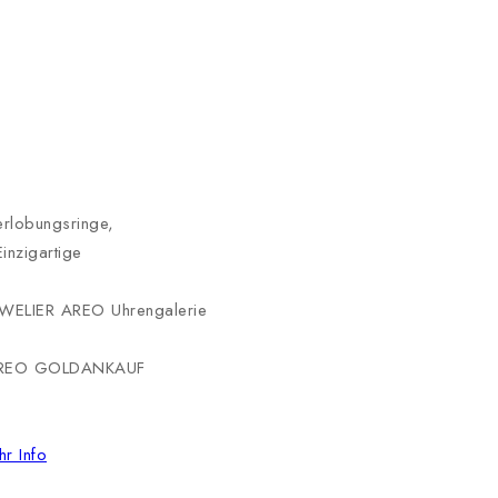
erlobungsringe,
Einzigartige
UWELIER AREO
Uhrengalerie
REO
GOLDANKAUF
r Info