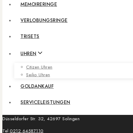
MEMOIRERINGE
VERLOBUNGSRINGE
TRISETS
UHREN
Citizen Uhren
Seiko Uhren
GOLDANKAUF
SERVICELEISTUNGEN
Düsseldorfer Str. 32, 42697 Solingen
Tel.
0212 64587110