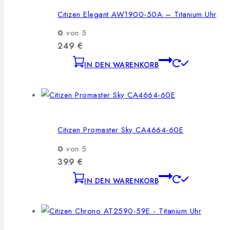
Citizen Elegant AW1900-50A – Titanium Uhr
0
von 5
249
€
IN DEN WARENKORB
Citizen Promaster Sky CA4664-60E
0
von 5
399
€
IN DEN WARENKORB