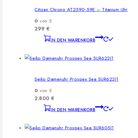
Citizen Chrono AT2590-59E – Titanium Uhr
0
von 5
299
€
IN DEN WARENKORB
Seiko Damenuhr Prospex Sea SUR622J1
0
von 5
2.800
€
IN DEN WARENKORB