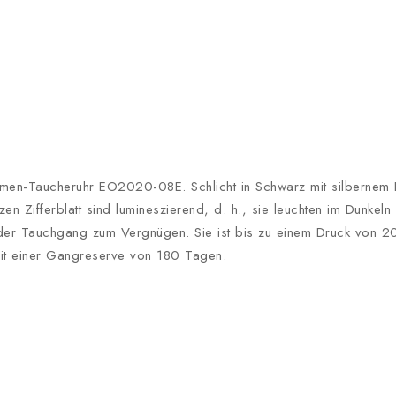
n Damen-Taucheruhr EO2020-08E. Schlicht in Schwarz mit silbernem
n Zifferblatt sind lumineszierend, d. h., sie leuchten im Dunkeln 
der Tauchgang zum Vergnügen. Sie ist bis zu einem Druck von 20
, mit einer Gangreserve von 180 Tagen.