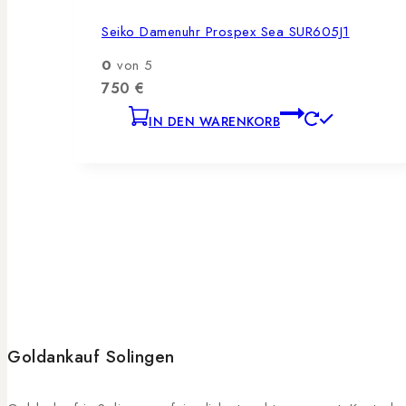
Seiko Damenuhr Prospex Sea SUR605J1
0
von 5
750
€
IN DEN WARENKORB
Goldankauf Solingen