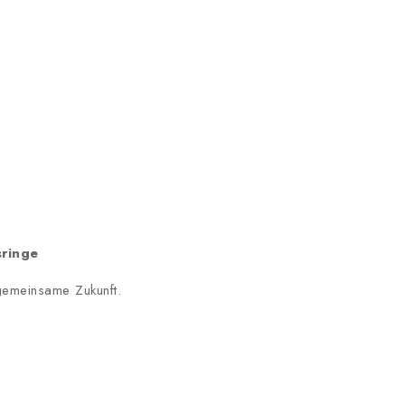
sringe
 gemeinsame Zukunft.