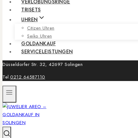
VERLOBUNGSRINGE
TRISETS
UHREN
Citizen Uhren
Seiko Uhren
GOLDANKAUF
SERVICELEISTUNGEN
Düsseldorfer Str. 32, 42697 Solingen
Tel.
0212 64587110