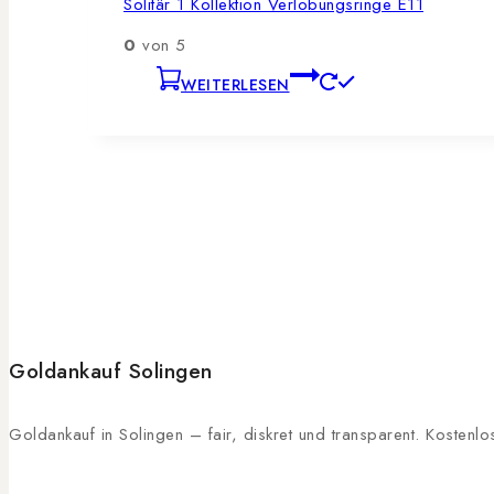
Solitär 1 Kollektion Verlobungsringe E11
0
von 5
WEITERLESEN
Goldankauf Solingen
Goldankauf in Solingen – fair, diskret und transparent. Kosten