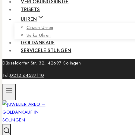
VERLOBUNGSRINGE
TRISETS
UHREN
Citizen Uhren
Seiko Uhren
GOLDANKAUF
SERVICELEISTUNGEN
Düsseldorfer Str. 32, 42697 Solingen
Tel.
0212 64587110