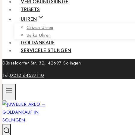
VERLOBUNGSRINGE
TRISETS
UHREN
Citizen Uhren
Seiko Uhren
GOLDANKAUF
SERVICELEISTUNGEN
Düsseldorfer Str. 32, 42697 Solingen
Tel.
0212 64587110