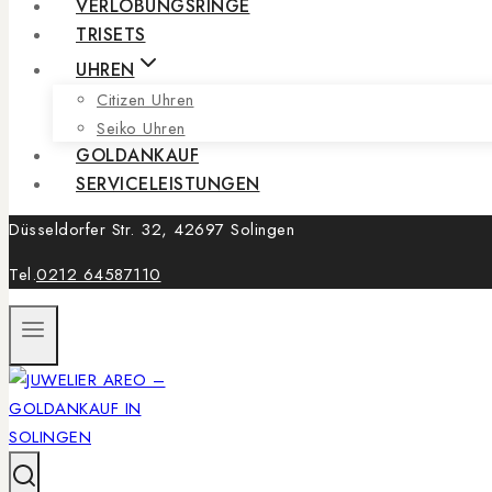
VERLOBUNGSRINGE
TRISETS
UHREN
Citizen Uhren
Seiko Uhren
GOLDANKAUF
SERVICELEISTUNGEN
Düsseldorfer Str. 32, 42697 Solingen
Tel.
0212 64587110