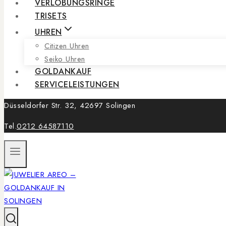
VERLOBUNGSRINGE
TRISETS
UHREN
Citizen Uhren
Seiko Uhren
GOLDANKAUF
SERVICELEISTUNGEN
Düsseldorfer Str. 32, 42697 Solingen
Tel.
0212 64587110