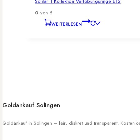
Solitär 1 Kollektion Verlobungsringe E12
0
von 5
WEITERLESEN
Goldankauf Solingen
Goldankauf in Solingen – fair, diskret und transparent. Kosten