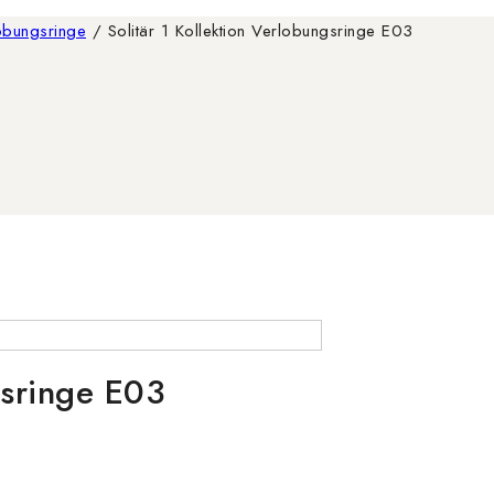
lobungsringe
/
Solitär 1 Kollektion Verlobungsringe E03
gsringe E03