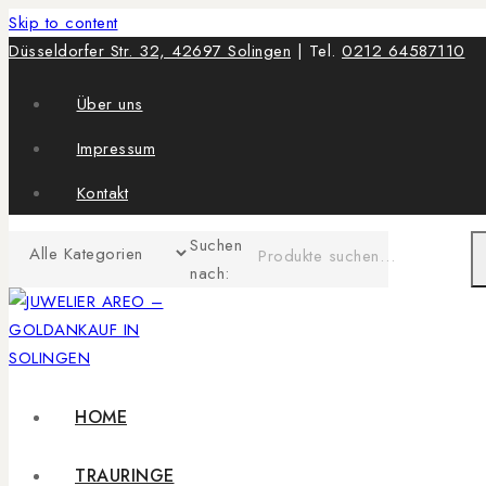
Skip to content
Düsseldorfer Str. 32, 42697 Solingen
| Tel.
0212 64587110
Über uns
Impressum
Kontakt
Suchen
nach:
HOME
TRAURINGE