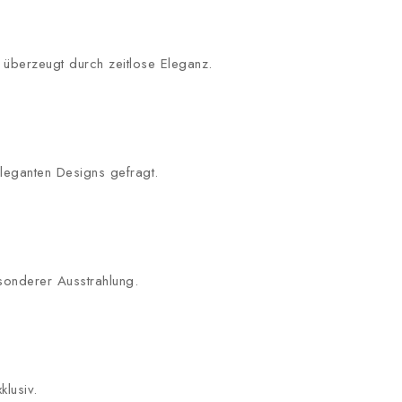
d überzeugt durch zeitlose Eleganz.
eleganten Designs gefragt.
sonderer Ausstrahlung.
klusiv.