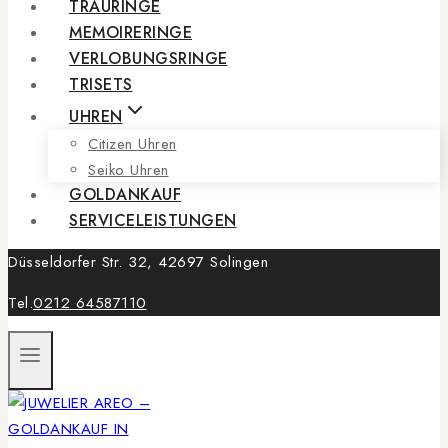
TRAURINGE
MEMOIRERINGE
VERLOBUNGSRINGE
TRISETS
UHREN
Citizen Uhren
Seiko Uhren
GOLDANKAUF
SERVICELEISTUNGEN
Düsseldorfer Str. 32, 42697 Solingen
Tel.
0212 64587110