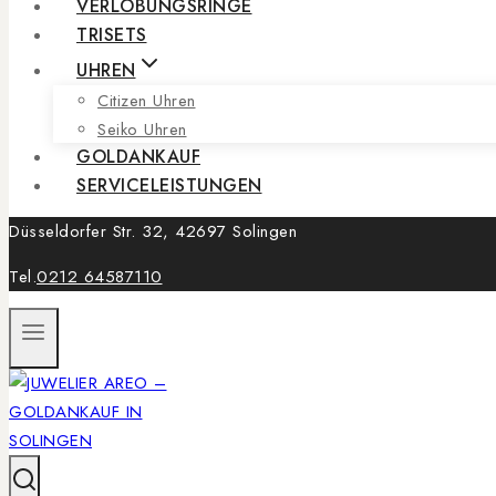
VERLOBUNGSRINGE
TRISETS
UHREN
Citizen Uhren
Seiko Uhren
GOLDANKAUF
SERVICELEISTUNGEN
Düsseldorfer Str. 32, 42697 Solingen
Tel.
0212 64587110