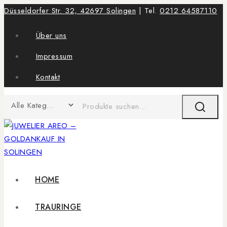
Düsseldorfer Str. 32, 42697 Solingen
| Tel.
0212 64587110
Über uns
Impressum
Kontakt
HOME
TRAURINGE