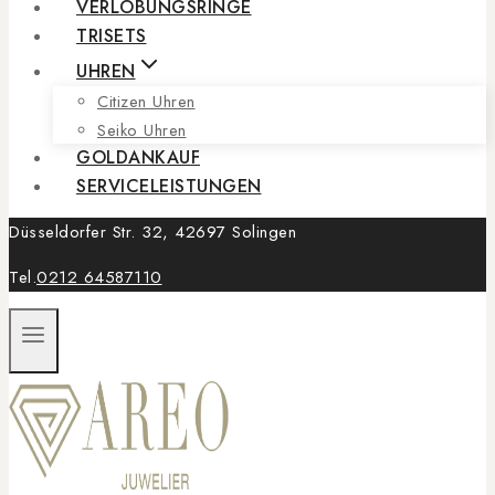
VERLOBUNGSRINGE
TRISETS
UHREN
Citizen Uhren
Seiko Uhren
GOLDANKAUF
SERVICELEISTUNGEN
Düsseldorfer Str. 32, 42697 Solingen
Tel.
0212 64587110