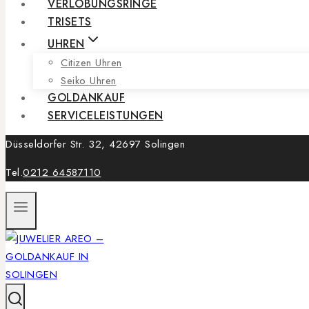
VERLOBUNGSRINGE
TRISETS
UHREN
Citizen Uhren
Seiko Uhren
GOLDANKAUF
SERVICELEISTUNGEN
Düsseldorfer Str. 32, 42697 Solingen
Tel.
0212 64587110