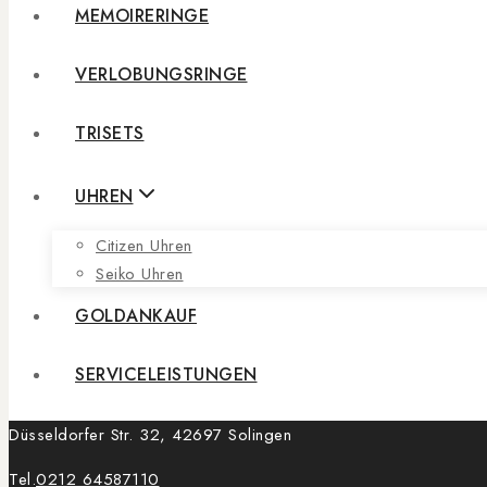
MEMOIRERINGE
VERLOBUNGSRINGE
TRISETS
UHREN
Citizen Uhren
Seiko Uhren
GOLDANKAUF
SERVICELEISTUNGEN
Düsseldorfer Str. 32, 42697 Solingen
Tel.
0212 64587110