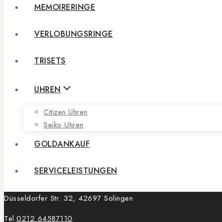
MEMOIRERINGE
VERLOBUNGSRINGE
TRISETS
UHREN
Citizen Uhren
Seiko Uhren
GOLDANKAUF
SERVICELEISTUNGEN
Düsseldorfer Str. 32, 42697 Solingen
Tel.
0212 64587110