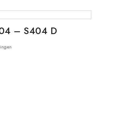
S404 – S404 D
ringen