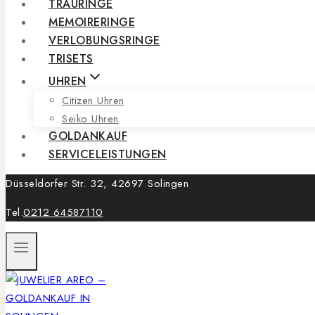
TRAURINGE
MEMOIRERINGE
VERLOBUNGSRINGE
TRISETS
UHREN
Citizen Uhren
Seiko Uhren
GOLDANKAUF
SERVICELEISTUNGEN
Düsseldorfer Str. 32, 42697 Solingen
Tel.
0212 64587110