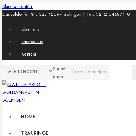
Skip to content
Düsseldorfer Str. 32, 42697 Solingen
| Tel.
0212 64587110
Über uns
Impressum
Kontakt
Suchen
nach:
HOME
TRAURINGE