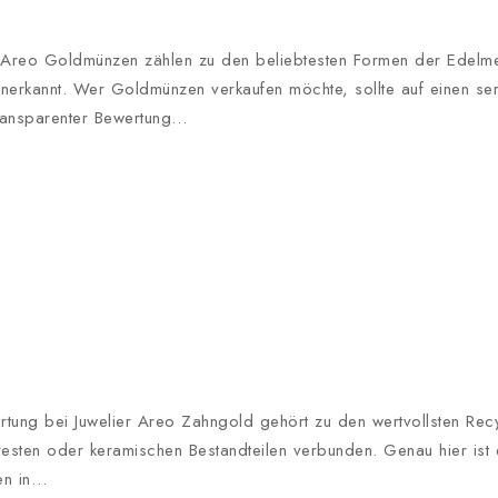
 Areo Goldmünzen zählen zu den beliebtesten Formen der Edelmetal
anerkannt. Wer Goldmünzen verkaufen möchte, sollte auf einen se
transparenter Bewertung…
ung bei Juwelier Areo Zahngold gehört zu den wertvollsten Recyc
resten oder keramischen Bestandteilen verbunden. Genau hier ist
en in…