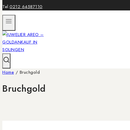
Tel.
0212 64587110
Home
/
Bruchgold
Bruchgold