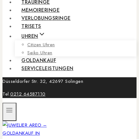
TRAURINGE
MEMOIRERINGE
VERLOBUNGSRINGE
TRISETS
UHREN
Citizen Uhren
Seiko Uhren
GOLDANKAUF
SERVICELEISTUNGEN
Düsseldorfer Str. 32, 42697 Solingen
Tel.
0212 64587110