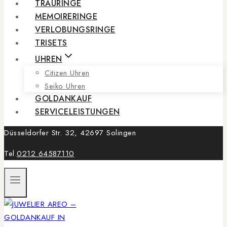
TRAURINGE
MEMOIRERINGE
VERLOBUNGSRINGE
TRISETS
UHREN
Citizen Uhren
Seiko Uhren
GOLDANKAUF
SERVICELEISTUNGEN
Düsseldorfer Str. 32, 42697 Solingen
Tel.
0212 64587110