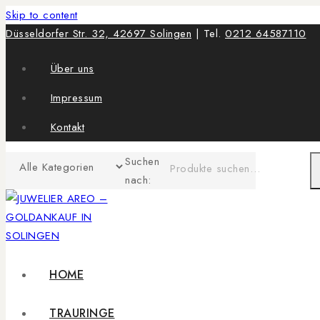
Skip to content
Düsseldorfer Str. 32, 42697 Solingen
| Tel.
0212 64587110
Über uns
Impressum
Kontakt
Suchen
nach:
HOME
TRAURINGE