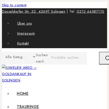
Skip to content
Düsseldorfer Str. 32, 42697 Solingen
| Tel.
0212 64587110
Über uns
Impressum
Kontakt
Suchen
nach:
HOME
TRAURINGE