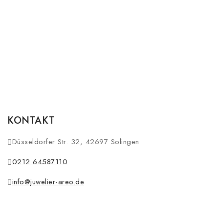
KONTAKT
Düsseldorfer Str. 32, 42697 Solingen
0212 64587110
info@juwelier-areo.de