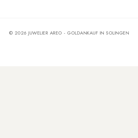
© 2026 JUWELIER AREO - GOLDANKAUF IN SOLINGEN
rop to rearrange the order.