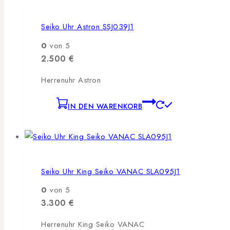
Seiko Uhr Astron SSJ039J1
0
von 5
2.500
€
Herrenuhr Astron
IN DEN WARENKORB
Seiko Uhr King Seiko VANAC SLA095J1
0
von 5
3.300
€
Herrenuhr King Seiko VANAC