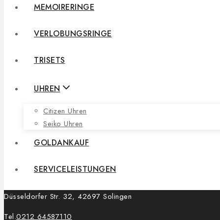
MEMOIRERINGE
VERLOBUNGSRINGE
TRISETS
UHREN
Citizen Uhren
Seiko Uhren
GOLDANKAUF
SERVICELEISTUNGEN
Düsseldorfer Str. 32, 42697 Solingen
Tel.
0212 64587110