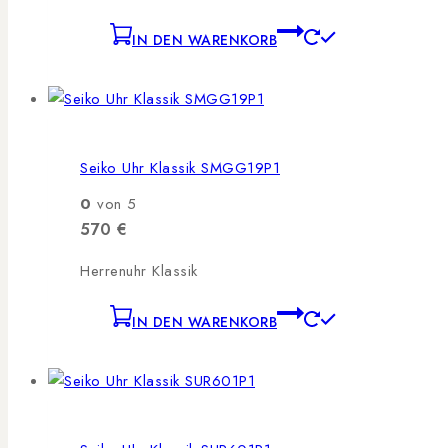
IN DEN WARENKORB
Seiko Uhr Klassik SMGG19P1
0
von 5
570
€
Herrenuhr Klassik
IN DEN WARENKORB