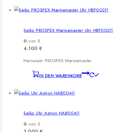
Seiko PROSPEX Marinemaster Uhr HBF002J1
0
von 5
4.100
€
Herrenuhr PROSPEX Marinemaster
IN DEN WARENKORB
Seiko Uhr Astron HAB004J1
0
von 5
3.000
€