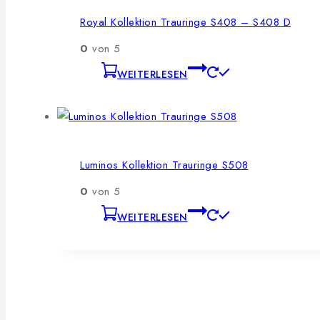
Royal Kollektion Trauringe S408 – S408 D
0
von 5
WEITERLESEN
Luminos Kollektion Trauringe S508
0
von 5
WEITERLESEN