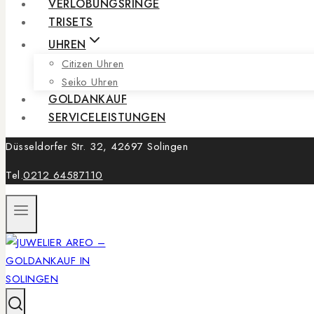
VERLOBUNGSRINGE
TRISETS
UHREN
Citizen Uhren
Seiko Uhren
GOLDANKAUF
SERVICELEISTUNGEN
Düsseldorfer Str. 32, 42697 Solingen
Tel.
0212 64587110