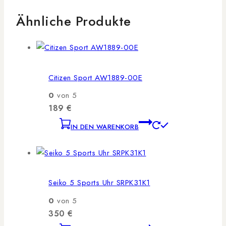
Ähnliche Produkte
Citizen Sport AW1889-00E
0
von 5
189
€
IN DEN WARENKORB
Seiko 5 Sports Uhr SRPK31K1
0
von 5
350
€